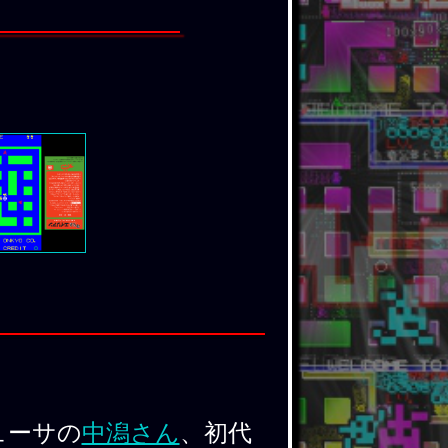
ューサの
中潟さん
、初代