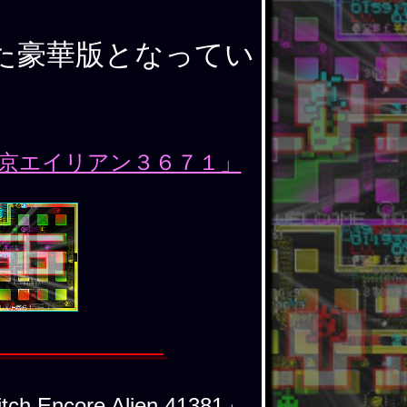
た豪華版となってい
京エイリアン３６７１」
re Alien 41381」