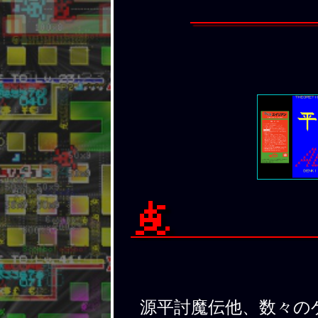
源平討魔伝他、数々の