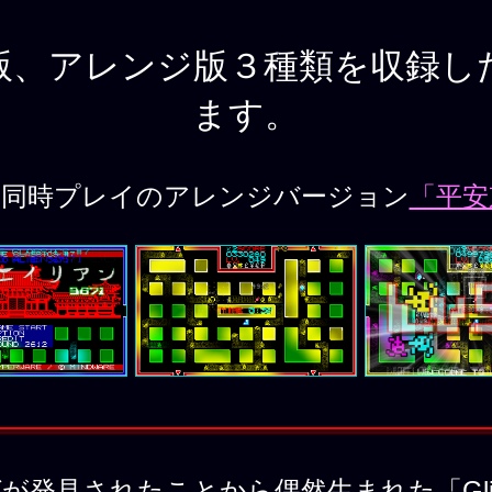
版、アレンジ版３種類を収録し
ます。
人同時プレイのアレンジバージョン
「平安
されたことから偶然生まれた「Glitch Enco